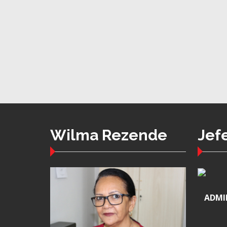
Wilma Rezende
Jef
ADMI