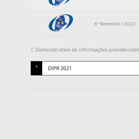
6º Bimestre / 2022
Demonstrativo de informações previdenciári
‹
Post
DIPR 2021
navigation