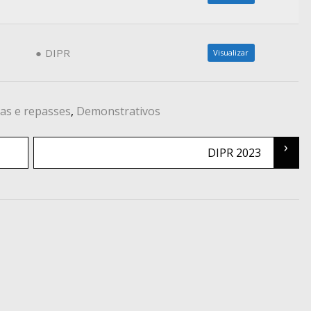
DIPR
Visualizar
as e repasses
,
Demonstrativos
›
DIPR 2023