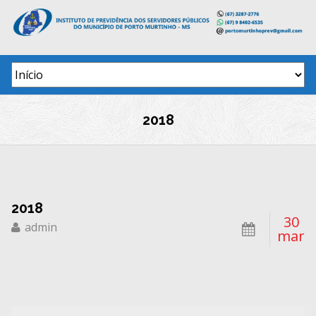
Skip
to
content
2018
2018
30
admin
mar